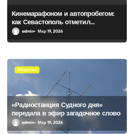
а
Кинемарафоном и автопробегом:
п
как Севастополь отметил
и
воссоединение с Россией
admin
Мар 19, 2026
с
я
м
Общество
«Радиостанция Судного дня»
передала в эфир загадочное слово
admin
Мар 19, 2026