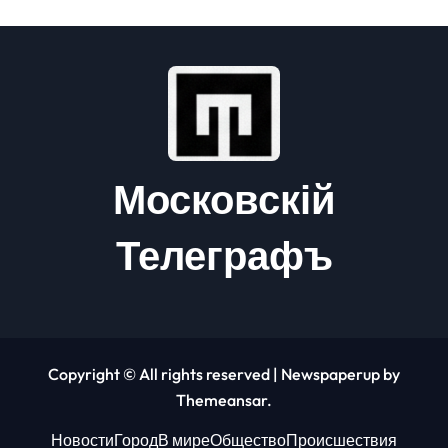
Московскій
Телеграфъ
Copyright © All rights reserved
|
Newspaperup
by
Themeansar
.
Новости
Город
В мире
Общество
Происшествия