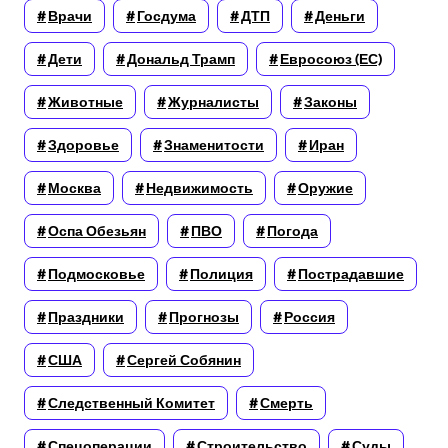
Врачи
Госдума
ДТП
Деньги
Дети
Дональд Трамп
Евросоюз (ЕС)
Животные
Журналисты
Законы
Здоровье
Знаменитости
Иран
Москва
Недвижимость
Оружие
Оспа Обезьян
ПВО
Погода
Подмосковье
Полиция
Пострадавшие
Праздники
Прогнозы
Россия
США
Сергей Собянин
Следственный Комитет
Смерть
Спецоперации
Строительство
Суды