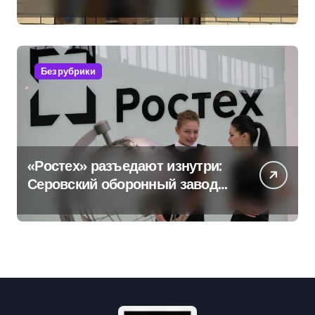
маркетплейсы «умывают
руки» после ударов по
складам Wildberries?
Без рубрики
«Ростех» разъедают изнутри:
Серовский оборонный завод
идёт ко дну