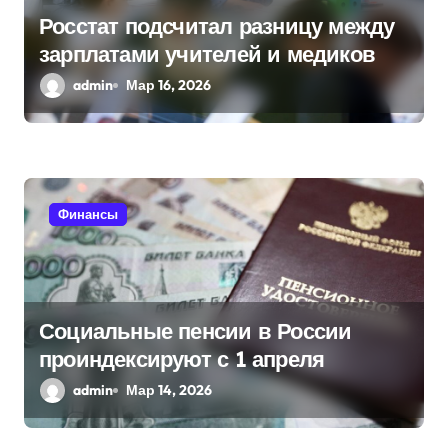
а
Росстат подсчитал разницу между
зарплатами учителей и медиков
п
admin
Мар 16, 2026
и
с
я
Финансы
м
Социальные пенсии в России
проиндексируют с 1 апреля
admin
Мар 14, 2026