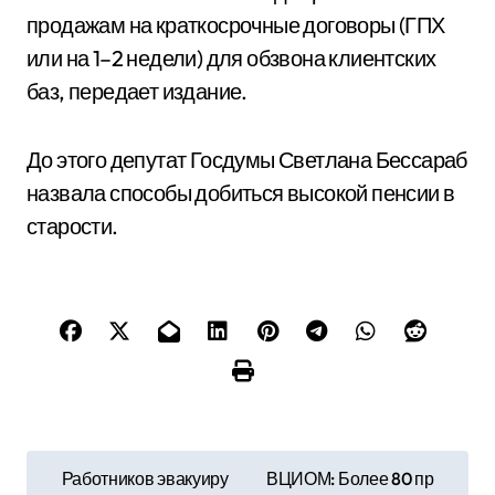
продажам на краткосрочные договоры (ГПХ
или на 1–2 недели) для обзвона клиентских
баз, передает издание.
До этого депутат Госдумы Светлана Бессараб
назвала способы добиться высокой пенсии в
старости.
Н
Работников эвакуиру
ВЦИОМ: Более 80 пр