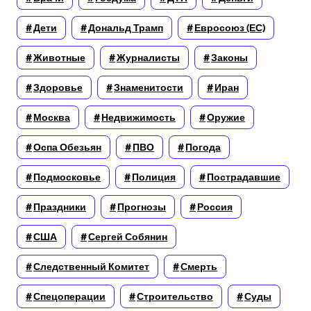
Дети
Дональд Трамп
Евросоюз (ЕС)
Животные
Журналисты
Законы
Здоровье
Знаменитости
Иран
Москва
Недвижимость
Оружие
Оспа Обезьян
ПВО
Погода
Подмосковье
Полиция
Пострадавшие
Праздники
Прогнозы
Россия
США
Сергей Собянин
Следственный Комитет
Смерть
Спецоперации
Строительство
Суды