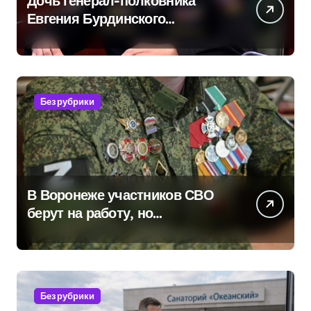
Дочь генерал-полковника
Евгения Бурдинского
оказывает платные услуги по
вопросам военной службы и
бронирования
Без рубрики
В Воронеже участников СВО
берут на работу, но
удержаться удаётся не всем
Без рубрики