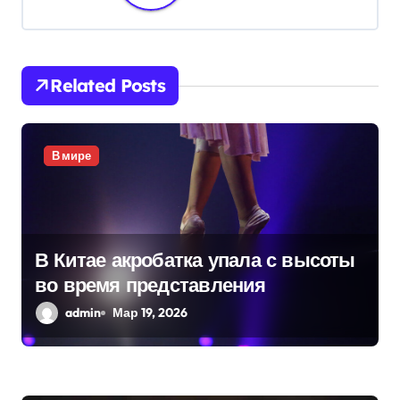
ц
и
Related Posts
я
п
В мире
о
з
а
В Китае акробатка упала с высоты
п
во время представления
и
admin
Мар 19, 2026
с
я