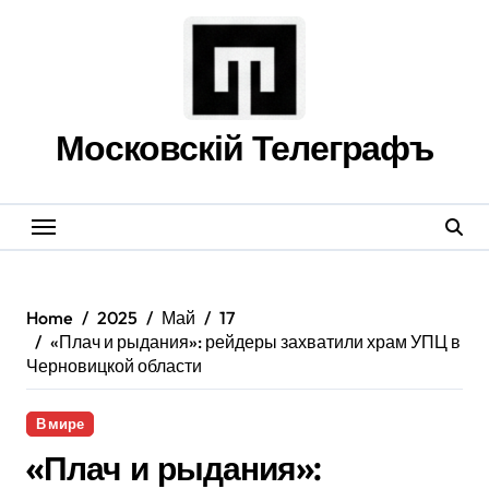
Skip
to
content
Московскій Телеграфъ
Home
2025
Май
17
«Плач и рыдания»: рейдеры захватили храм УПЦ в
Черновицкой области
В мире
«Плач и рыдания»: