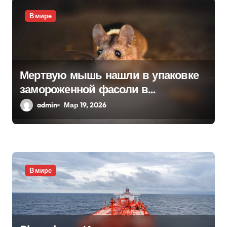
м
В мире
Мертвую мышь нашли в упаковке
замороженной фасоли в
Нидерландах
admin
Мар 19, 2026
В мире