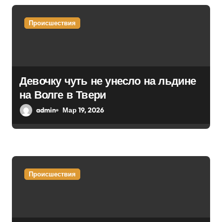
п
Происшествия
о
з
а
Девочку чуть не унесло на льдине
на Волге в Твери
п
admin
Мар 19, 2026
и
с
я
Происшествия
м