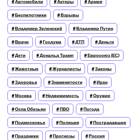
Автомобили
Актеры
Армия
Беспилотники
Взрывы
Владимир Зеленский
Владимир Путин
Врачи
Госдума
ДТП
Деньги
Дети
Дональд Трамп
Евросоюз (ЕС)
Животные
Журналисты
Законы
Здоровье
Знаменитости
Иран
Москва
Недвижимость
Оружие
Оспа Обезьян
ПВО
Погода
Подмосковье
Полиция
Пострадавшие
Праздники
Прогнозы
Россия