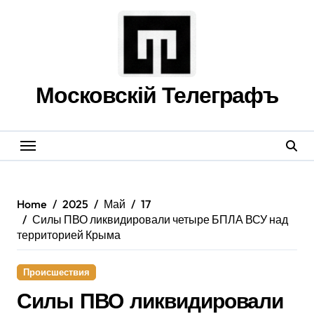
Skip
to
content
Московскій Телеграфъ
Home
2025
Май
17
Силы ПВО ликвидировали четыре БПЛА ВСУ над
территорией Крыма
Происшествия
Силы ПВО ликвидировали