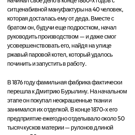
начинал свое дело в конце 1860-х годов с
ситценабивной мануфактуры на 40 человек,
которая досталась ему от деда. Вместе с
братом он, будучи еще подростком, начал
руководить производством — и даже смог
усовершенствовать его, найдя на улице
ржавый паровой котел, который удалось
починить и запустить в работу.
В 1876 году фамильная фабрика фактически
перешла к Дмитрию Бурылину. На начальном
этапе он покупал неокрашенные ткани и
занимался их отделкой. В конце 1870-х его
предприятие ежегодно отделывало около 50
тысяч кусков материи — рулонов длиной