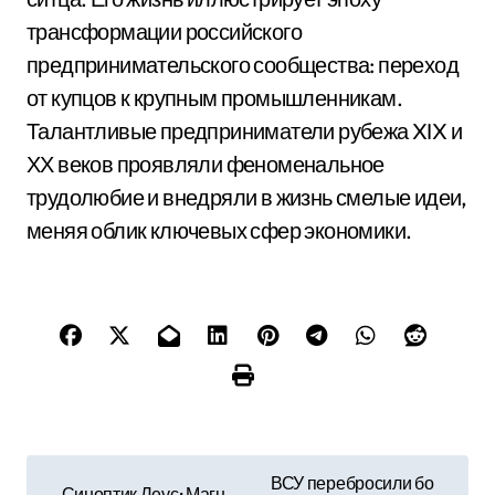
трансформации российского
предпринимательского сообщества: переход
от купцов к крупным промышленникам.
Талантливые предприниматели рубежа XIX и
ХХ веков проявляли феноменальное
трудолюбие и внедряли в жизнь смелые идеи,
меняя облик ключевых сфер экономики.
Н
ВСУ перебросили бо
Синоптик Леус: Магн