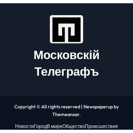
Московскій
Телеграфъ
Copyright © All rights reserved
|
Newspaperup
by
Themeansar
.
Новости
Город
В мире
Общество
Происшествия
Экономика
Финансы
Развлечения
Спорт
Технологии