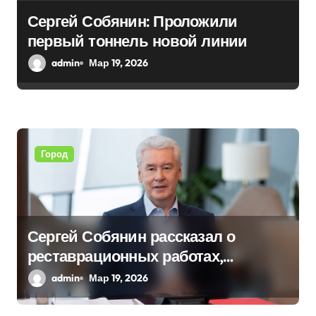
а
Сергей Собянин: Проложили
первый тоннель новой линии
п
admin
Мар 19, 2026
и
с
я
Город
м
Сергей Собянин рассказал о
реставрационных работах,
проведенных в столице
admin
Мар 19, 2026