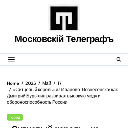
Skip
to
content
Московскій Телеграфъ
Home
2025
Май
17
«Ситцевый король» из Иваново-Вознесенска: как
Дмитрий Бурылин развивал высокую моду и
обороноспособность России
Город