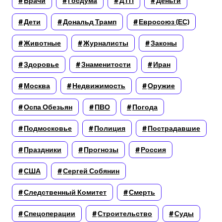
Врачи
Госдума
ДТП
Деньги
Дети
Дональд Трамп
Евросоюз (ЕС)
Животные
Журналисты
Законы
Здоровье
Знаменитости
Иран
Москва
Недвижимость
Оружие
Оспа Обезьян
ПВО
Погода
Подмосковье
Полиция
Пострадавшие
Праздники
Прогнозы
Россия
США
Сергей Собянин
Следственный Комитет
Смерть
Спецоперации
Строительство
Суды