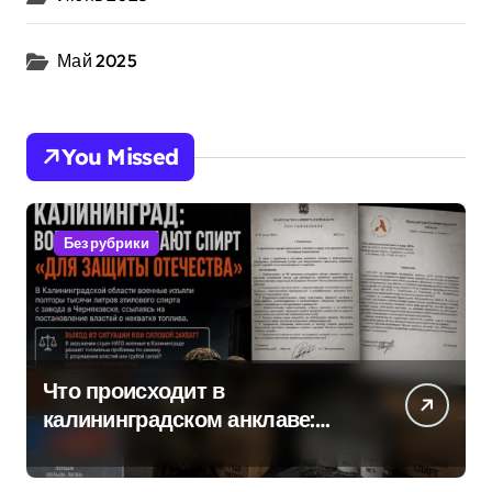
Май 2025
You Missed
Без рубрики
Что происходит в
калининградском анклаве:
военные изымают спирт «для
защиты Отечества»