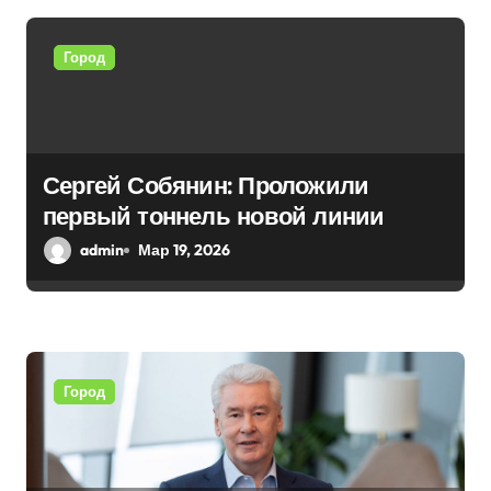
п
Город
о
з
а
Сергей Собянин: Проложили
п
первый тоннель новой линии
и
admin
Мар 19, 2026
с
я
м
Город