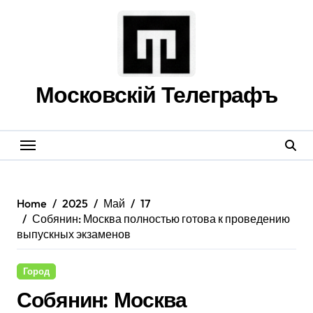
Skip
to
content
Московскій Телеграфъ
Home
2025
Май
17
Собянин: Москва полностью готова к проведению
выпускных экзаменов
Город
Собянин: Москва