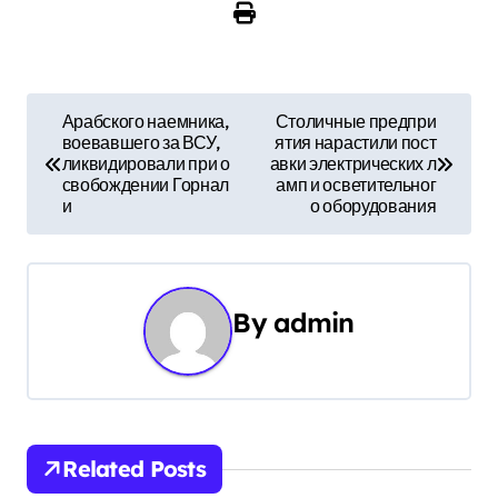
Н
Арабского наемника,
Столичные предпри
воевавшего за ВСУ,
ятия нарастили пост
а
ликвидировали при о
авки электрических л
свобождении Горнал
амп и осветительног
в
и
о оборудования
и
г
By
admin
а
ц
и
Related Posts
я