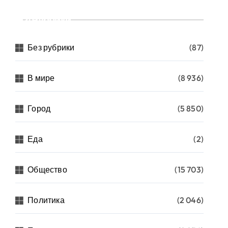
Рубрики
Без рубрики
(87)
В мире
(8 936)
Город
(5 850)
Еда
(2)
Общество
(15 703)
Политика
(2 046)