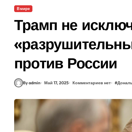
В мире
Трамп не исклю
«разрушительны
против России
By admin
Май 17, 2025
Комментариев нет
#
Дональ