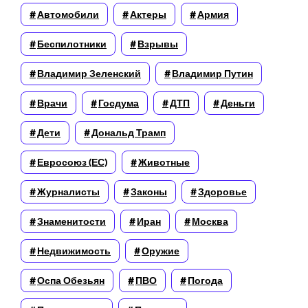
Автомобили
Актеры
Армия
Беспилотники
Взрывы
Владимир Зеленский
Владимир Путин
Врачи
Госдума
ДТП
Деньги
Дети
Дональд Трамп
Евросоюз (ЕС)
Животные
Журналисты
Законы
Здоровье
Знаменитости
Иран
Москва
Недвижимость
Оружие
Оспа Обезьян
ПВО
Погода