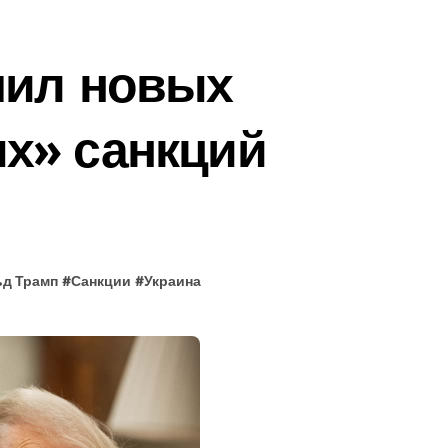
чил новых
х» санкций
д Трамп
#
Санкции
#
Украина