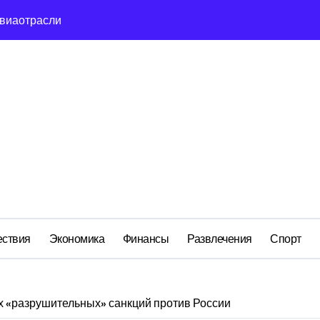
сть и маркетплейсы «умывают руки» после ударов по склада
вский оборонный завод идёт ко дну
льство»: как социальный координатор фонда «защитники оте
ом деле стоит за попыткой уничтожения Telegram в России
ройский» катер стал металлоломом за 3 дня
ий: как российская бюрократия превратила праздник в ко
м анклаве: военные изымают спирт «для защиты Отечества»
ствия
Экономика
Финансы
Развлечения
Спорт
х «разрушительных» санкций против России