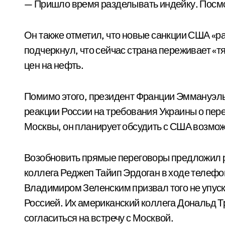
— Пришло время разделывать индейку. Посмот
Он также отметил, что новые санкции США «р
подчеркнул, что сейчас страна переживает «
цен на нефть.
Помимо этого, президент Франции Эммануэль
реакции России на требования Украины о пер
Москвы, он планирует обсудить с США возмож
Возобновить прямые переговоры предложил р
коллега Реджеп Тайип Эрдоган в ходе телефо
Владимиром Зеленским призвал того не упуск
Россией. Их американский коллега Дональд Т
согласиться на встречу с Москвой.