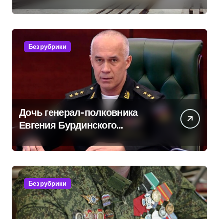
продукцией: предприятия
обратились в СК
Без рубрики
Дочь генерал-полковника
Евгения Бурдинского
оказывает платные услуги по
вопросам военной службы и
бронирования
Без рубрики