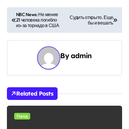
Н
NBC News: Не менее
Судить открыто. Еще
21 человека погибло
а
бы и вешать
из-за торнадо в США
в
и
By
admin
г
а
ц
и
Related Posts
я
п
Город