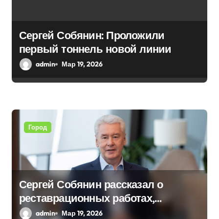
о
з
Сергей Собянин: Проложили
а
первый тоннель новой линии
п
admin
Мар 19, 2026
и
с
я
Город
м
Сергей Собянин рассказал о
реставрационных работах,
проведенных в столице
admin
Мар 19, 2026