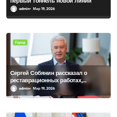
первый тоннель новой линии
и
admin
Мар 19, 2026
с
я
м
Город
Сергей Собянин рассказал о
реставрационных работах,
проведенных в столице
admin
Мар 19, 2026