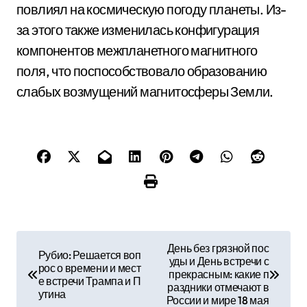
повлиял на космическую погоду планеты. Из-
за этого также изменилась конфигурация
компонентов межпланетного магнитного
поля, что поспособствовало образованию
слабых возмущений магнитосферы Земли.
Н
День без грязной пос
Рубио: Решается воп
уды и День встречи с
а
рос о времени и мест
прекрасным: какие п
е встречи Трампа и П
раздники отмечают в
в
утина
России и мире 18 мая