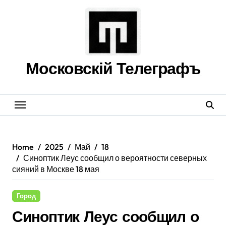
Skip
to
content
Московскій Телеграфъ
Home
2025
Май
18
Синоптик Леус сообщил о вероятности северных
сияний в Москве 18 мая
Город
Синоптик Леус сообщил о