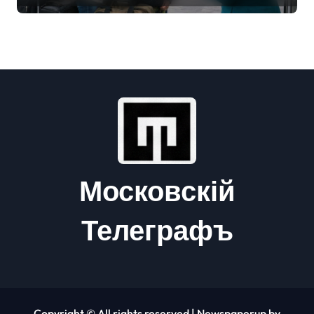
Московскій
Телеграфъ
Copyright © All rights reserved
|
Newspaperup
by