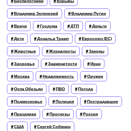
Беспилотники
Взрывы
Владимир Зеленский
Владимир Путин
Врачи
Госдума
ДТП
Деньги
Дети
Дональд Трамп
Евросоюз (ЕС)
Животные
Журналисты
Законы
Здоровье
Знаменитости
Иран
Москва
Недвижимость
Оружие
Оспа Обезьян
ПВО
Погода
Подмосковье
Полиция
Пострадавшие
Праздники
Прогнозы
Россия
США
Сергей Собянин