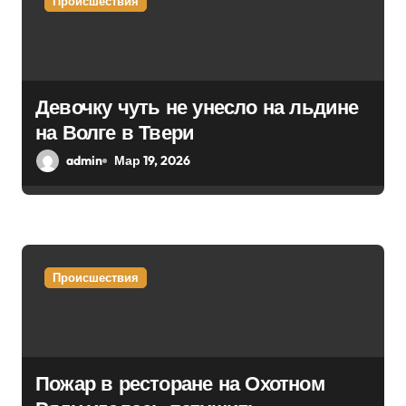
Происшествия
о
з
а
Девочку чуть не унесло на льдине
на Волге в Твери
п
admin
Мар 19, 2026
и
с
я
Происшествия
м
Пожар в ресторане на Охотном