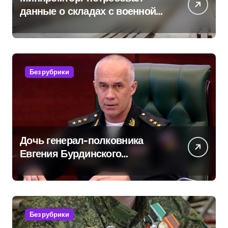
данные о складах с военной
продукцией: предприятия
обратились в СК
Без рубрики
Дочь генерал-полковника
Евгения Бурдинского
оказывает платные услуги по
вопросам военной службы и
бронирования
Без рубрики