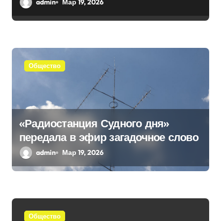
п
воссоединение с Россией
admin
Мар 19, 2026
и
с
я
Общество
м
«Радиостанция Судного дня»
передала в эфир загадочное слово
admin
Мар 19, 2026
Общество