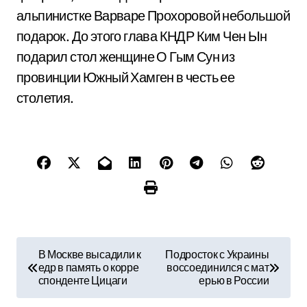
альпинистке Варваре Прохоровой небольшой
подарок. До этого глава КНДР Ким Чен Ын
подарил стол женщине О Гым Сун из
провинции Южный Хамген в честь ее
столетия.
Н
В Москве высадили к
Подросток с Украины
едр в память о корре
воссоединился с мат
а
спонденте Цицаги
ерью в России
в