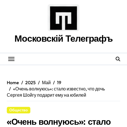
Skip
to
content
Московскій Телеграфъ
Home
2025
Май
19
«Очень волнуюсь»: стало известно, что дочь
Сергея Шойгу подарит ему на юбилей
Общество
«Очень волнуюсь»: стало