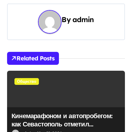
и
By
admin
г
а
ц
и
Related Posts
я
п
Общество
о
з
Кинемарафоном и автопробегом:
а
как Севастополь отметил