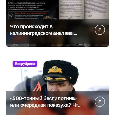
Что происходит в
калининградском анклаве:
военные изымают спирт «для
защиты Отечества»
Без рубрики
«500-тонный беспилотник»
или очередная показуха? Что
скрывает российский ВМФ