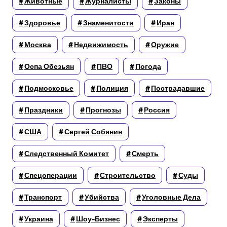
Животные
Журналисты
Законы
Здоровье
Знаменитости
Иран
Москва
Недвижимость
Оружие
Оспа Обезьян
ПВО
Погода
Подмосковье
Полиция
Пострадавшие
Праздники
Прогнозы
Россия
США
Сергей Собянин
Следственный Комитет
Смерть
Спецоперации
Строительство
Суды
Транспорт
Убийства
Уголовные Дела
Украина
Шоу-Бизнес
Эксперты