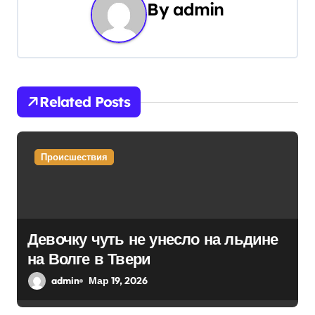
By
admin
а
ц
и
Related Posts
я
п
Происшествия
о
з
а
Девочку чуть не унесло на льдине
п
на Волге в Твери
и
admin
Мар 19, 2026
с