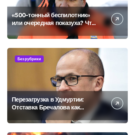
«500-тонный беспилотник»
или очередная показуха? Что
скрывает российский ВМФ
Без рубрики
Перезагрузка в Удмуртии:
Отставка Бречалова как
результат управленческих
провалов и уязвимости
региона