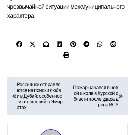
чрезвычайной ситуации межмуниципального
характера.
Н
Россиянки отправля
Пожар начался в нов
ются на поиски любв
а
ой школе в Курской о
и в Дубай: особеннос
бласти после удара д
ти отношений в Эмир
в
рона ВСУ
атах
и
г