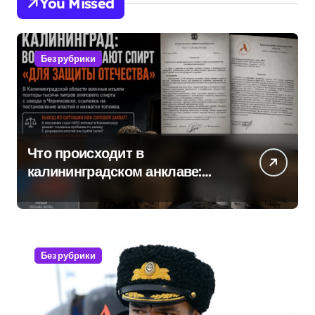
You Missed
Без рубрики
Что происходит в
калининградском анклаве:
военные изымают спирт «для
защиты Отечества»
Без рубрики