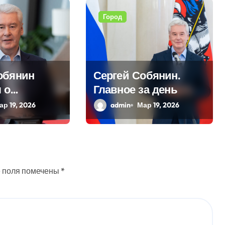
Город
обянин
Сергей Собянин.
 о
Главное за день
ционных
ар 19, 2026
admin
Мар 19, 2026
ных в
 поля помечены
*