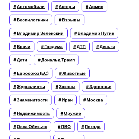
Автомобили
Актеры
Армия
Беспилотники
Взрывы
Владимир Зеленский
Владимир Путин
Врачи
Госдума
ДТП
Деньги
Дети
Дональд Трамп
Евросоюз (ЕС)
Животные
Журналисты
Законы
Здоровье
Знаменитости
Иран
Москва
Недвижимость
Оружие
Оспа Обезьян
ПВО
Погода