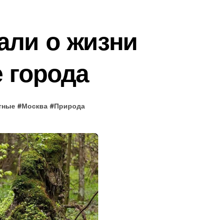
али о жизни
е города
тные
#
Москва
#
Природа