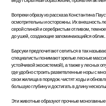
ведут скрытный образ жизни, проявляя актив
Вопреки образу из рассказа Константина Паус
осмотрительны и осторожны. Их внешность ле
серой спиной и серебристым отливом, темное
до ушей, создающие запоминающийся облик.
Барсуки предпочитают селиться в так называ
специалисты понимают зрелые лесные масси
устойчивой экосистемой), а также у лесных оп
где удобно строить разветвленные норы с мн
свои жилища в порядок: чистят ходы и обновл
большую глубину и достигать в длину несколь
Эти животные образуют прочные моногамные п