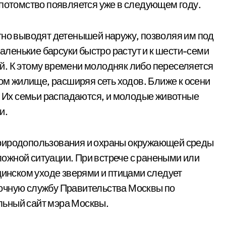
 потомство появляется уже в следующем году.
тно выводят детенышей наружу, позволяя им под
ленькие барсуки быстро растут и к шести-семи
й. К этому времени молодняк либо переселяется
ком жилище, расширяя сеть ходов. Ближе к осени
е. Их семьи распадаются, и молодые животные
и.
природопользования и охраны окружающей среды
ожной ситуации. При встрече с ранеными или
нском уходе зверями и птицами следует
очную службу Правительства Москвы по
альный сайт мэра Москвы.