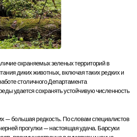
аличие охраняемых зеленых территорий в
ания диких животных, включая таких редких и
 работе столичного Департамента
еды удается сохранять устойчивую численность
ь их — большая редкость. По словам специалистов
черней прогулки — настоящая удача. Барсуки