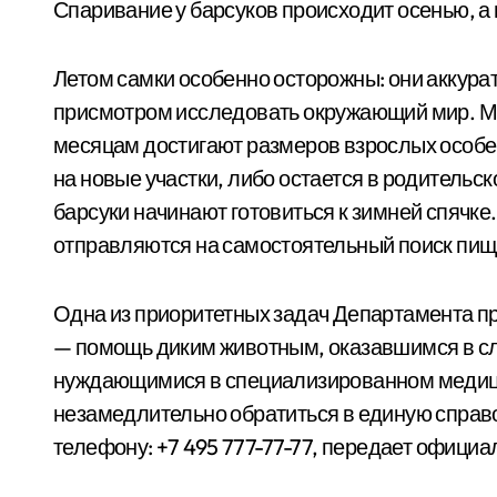
Спаривание у барсуков происходит осенью, а
Летом самки особенно осторожны: они аккура
присмотром исследовать окружающий мир. Ма
месяцам достигают размеров взрослых особе
на новые участки, либо остается в родительс
барсуки начинают готовиться к зимней спячк
отправляются на самостоятельный поиск пищ
Одна из приоритетных задач Департамента 
— помощь диким животным, оказавшимся в сл
нуждающимися в специализированном медици
незамедлительно обратиться в единую справ
телефону: +7 495 777⁠-77⁠-77, передает офици