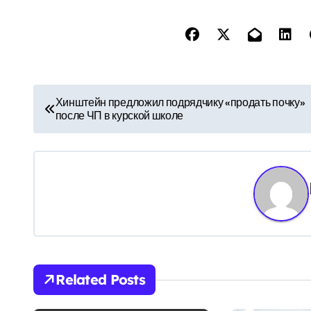
Н
Хинштейн предложил подрядчику «продать почку»
после ЧП в курской школе
а
в
и
г
а
ц
Related Posts
и