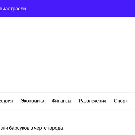
сть и маркетплейсы «умывают руки» после ударов по склада
вский оборонный завод идёт ко дну
льство»: как социальный координатор фонда «защитники оте
ом деле стоит за попыткой уничтожения Telegram в России
ройский» катер стал металлоломом за 3 дня
ий: как российская бюрократия превратила праздник в ко
м анклаве: военные изымают спирт «для защиты Отечества»
ствия
Экономика
Финансы
Развлечения
Спорт
зни барсуков в черте города