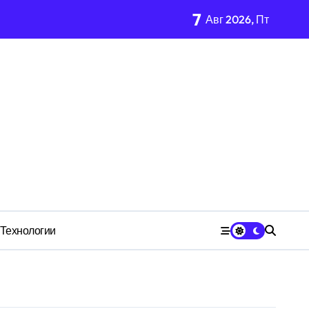
7
Авг 2026, Пт
м Wildberries?
чества» превратила должность в источник обогащения
медию
Технологии