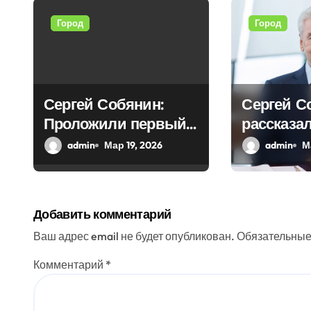
я
Город
Город
п
о
з
Сергей Собянин:
Сергей С
Проложили первый
рассказал
а
тоннель новой
реставра
admin
Мар 19, 2026
admin
М
п
линии
работах,
и
проведен
столице
с
Добавить комментарий
я
Ваш адрес email не будет опубликован.
Обязательные
м
Комментарий
*