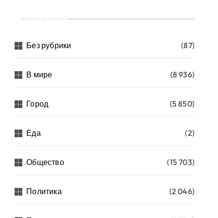
Рубрики
Без рубрики
(87)
В мире
(8 936)
Город
(5 850)
Еда
(2)
Общество
(15 703)
Политика
(2 046)