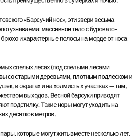
ность преимущественно в сумерках и ночью.
товского «Барсучий нос», эти звери весьма
гко узнаваема: массивное тело с буровато-
 брюхо и характерные полосы на морде от носа
емых спелых лесах (под спелыми лесами
вы со старыми деревьями, плотным подлеском и
ушек, в оврагах и на холмистых участках — там,
ожеством выходов. Весной барсуки приводят
яют подстилку. Такие норы могут уходить на
ких десятков метров.
ары, которые могут жить вместе несколько лет.