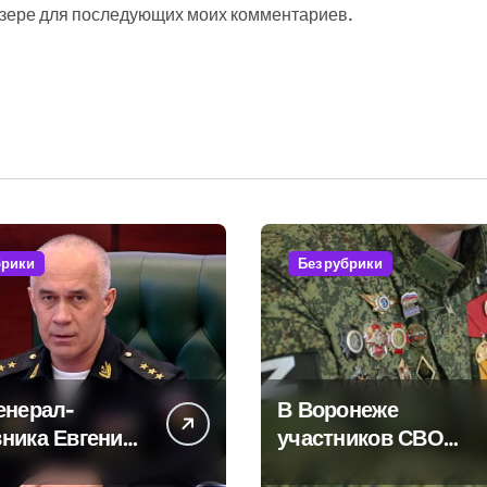
аузере для последующих моих комментариев.
брики
Без рубрики
енерал-
В Воронеже
ника Евгения
участников СВО
ского
берут на работу, но