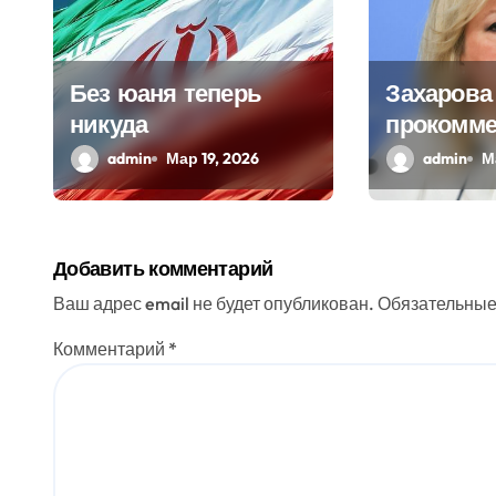
о
з
Без юаня теперь
Захарова
никуда
прокомме
а
выдачу р
admin
Мар 19, 2026
admin
М
п
археолог
и
Украине
с
Добавить комментарий
я
Ваш адрес email не будет опубликован.
Обязательные
м
Комментарий
*