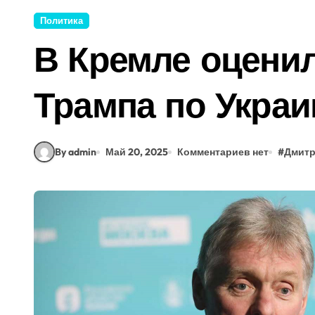
Политика
В Кремле оцени
Трампа по Украи
By admin
Май 20, 2025
Комментариев нет
#
Дмитр