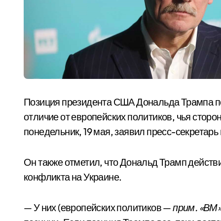
Позиция президента США Дональда Трампа по
отличие от европейских политиков, чья сторо
понедельник, 19 мая, заявил пресс-секретар
Он также отметил, что Дональд Трамп дейст
конфликта на Украине.
— У них (европейских политиков —
прим. «ВМ