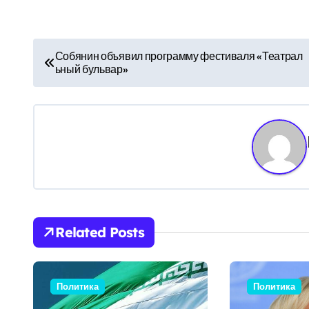
Н
Собянин объявил программу фестиваля «Театрал
ьный бульвар»
а
в
и
г
а
ц
Related Posts
и
я
Политика
Политика
п