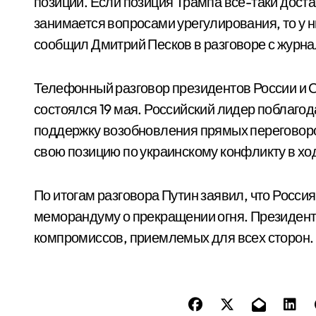
позиции. Если позиция Трампа все-таки дост
занимается вопросами урегулирования, то у н
сообщил Дмитрий Песков в разговоре с журн
Телефонный разговор президентов России и
состоялся 19 мая. Российский лидер поблагод
поддержку возобновления прямых переговоро
свою позицию по украинскому конфликту в хо
По итогам разговора Путин заявил, что Россия
меморандуму о прекращении огня. Президент
компромиссов, приемлемых для всех сторон.