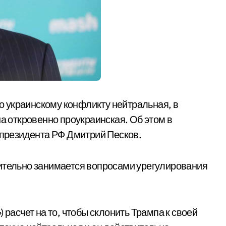
 украинскому конфликту нейтральная, в
на откровенно проукраинская. Об этом в
ь президента РФ Дмитрий Песков.
вительно занимается вопросами урегулирования
»
) расчет на то, чтобы склонить Трампа к своей