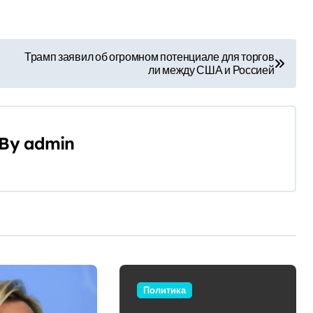
Трамп заявил об огромном потенциале для торгов
ли между США и Россией
By
admin
Политика