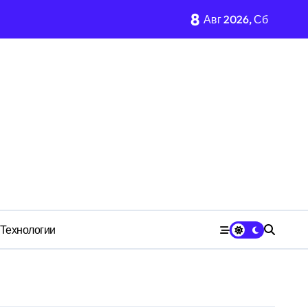
8
Авг 2026, Сб
имости региона
м Wildberries?
 СК
Технологии