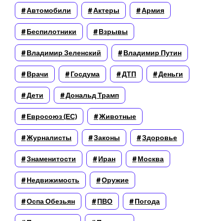
Автомобили
Актеры
Армия
Беспилотники
Взрывы
Владимир Зеленский
Владимир Путин
Врачи
Госдума
ДТП
Деньги
Дети
Дональд Трамп
Евросоюз (ЕС)
Животные
Журналисты
Законы
Здоровье
Знаменитости
Иран
Москва
Недвижимость
Оружие
Оспа Обезьян
ПВО
Погода