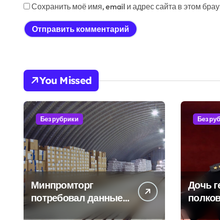
Сохранить моё имя, email и адрес сайта в этом бр
You Missed
Без рубрики
Без ру
Минпромторг
Дочь г
потребовал данные
полков
о складах с военной
Бурдин