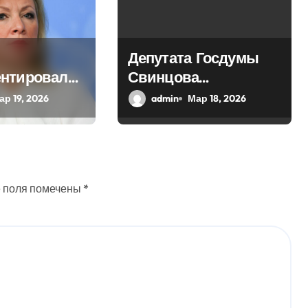
Депутата Госдумы
нтировала
Свинцова
оссийского
исключили из ЛДПР
ар 19, 2026
admin
Мар 18, 2026
а Бутягина
 поля помечены
*