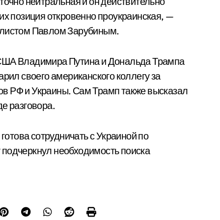
аточно нейтральная и он действительно
их позиция откровенно проукраинская, —
алистом Павлом Зарубиным.
 США Владимира Путина и Дональда Трампа
арил своего американского коллегу за
в РФ и Украины. Сам Трамп также высказал
де разговора.
 готова сотрудничать с Украиной по
 подчеркнул необходимость поиска