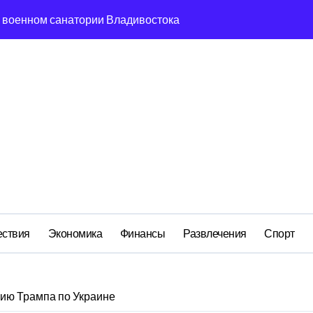
м анклаве: военные изымают спирт «для защиты Отечества»
ередная показуха? Что скрывает российский ВМФ
а Бречалова как результат управленческих провалов и уязв
авиаотрасли
сть и маркетплейсы «умывают руки» после ударов по склада
вский оборонный завод идёт ко дну
 складах с военной продукцией: предприятия обратились в
ствия
Экономика
Финансы
Развлечения
Спорт
ию Трампа по Украине