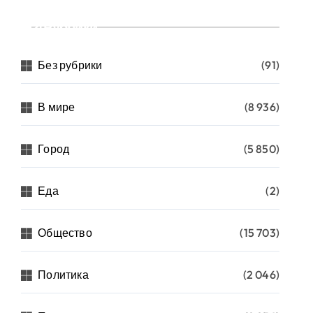
Рубрики
Без рубрики
(91)
В мире
(8 936)
Город
(5 850)
Еда
(2)
Общество
(15 703)
Политика
(2 046)