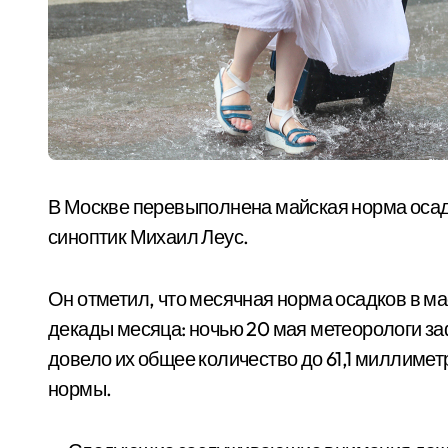
В Москве перевыполнена майская норма осадк
синоптик Михаил Леус.
Он отметил, что месячная норма осадков в м
декады месяца: ночью 20 мая метеорологи з
довело их общее количество до 61,1 миллимет
нормы.