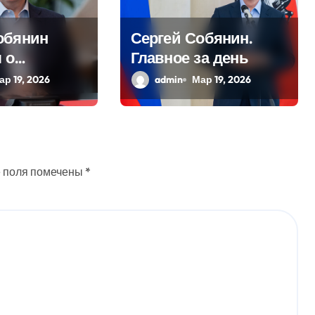
обянин
Сергей Собянин.
 о
Главное за день
ционных
ар 19, 2026
admin
Мар 19, 2026
ных в
 поля помечены
*