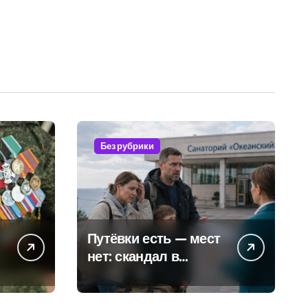
Без рубрики
Путёвки есть — мест
нет: скандал в
военном санатории
Владивостока