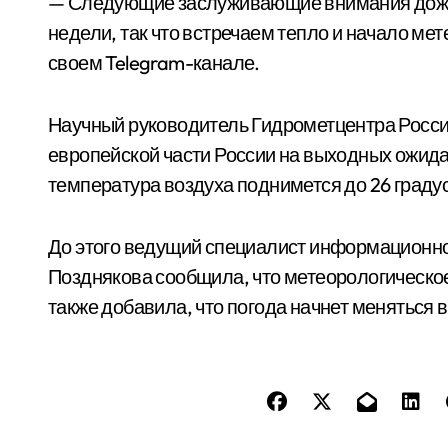
— Следующие заслуживающие внимания дожд
недели, так что встречаем тепло и начало ме
своем Telegram-канале.
Научный руководитель Гидрометцентра Росси
европейской части России на выходных ожидае
температура воздуха поднимется до 26 граду
До этого ведущий специалист информационно
Позднякова сообщила, что метеорологическое 
также добавила, что погода начнет меняться 