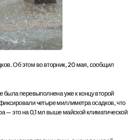
ов. Об этом во вторник, 20 мая, сообщил
ае была перевыполнена уже к концу второй
афиксировали четыре миллиметра осадков, что
ра — это на 0,1 мл выше майской климатической