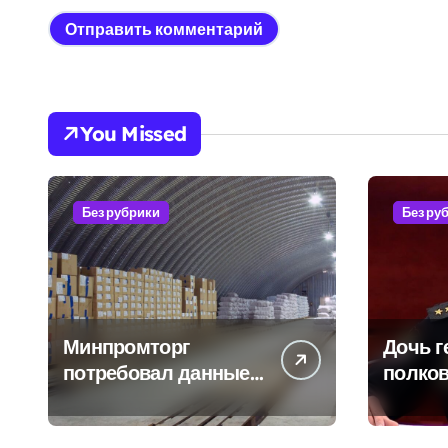
You Missed
Без рубрики
Без ру
Минпромторг
Дочь г
потребовал данные
полков
о складах с военной
Бурдин
продукцией:
оказыв