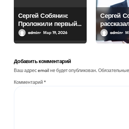
о
з
Сергей Собянин:
Сергей С
Проложили первый
рассказал
а
тоннель новой
реставра
admin
Мар 19, 2026
admin
М
п
линии
работах,
и
проведен
столице
с
Добавить комментарий
я
Ваш адрес email не будет опубликован.
Обязательные
м
Комментарий
*