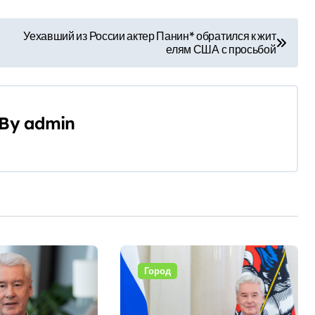
Уехавший из России актер Панин* обратился к жит
елям США с просьбой
By
admin
Город