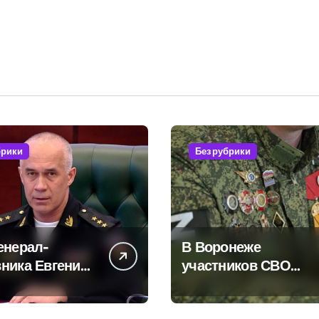
брики
Без рубрики
енерал-
В Воронеже
ника Евгения
участников СВО
ского
берут на работу, но
ает платные
удержаться удаётся