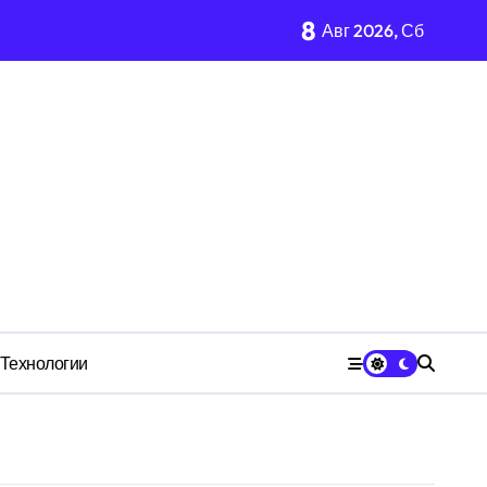
8
Авг 2026, Сб
имости региона
м Wildberries?
 СК
Технологии