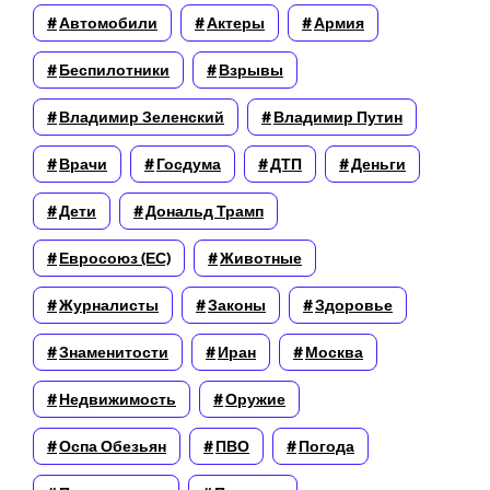
Автомобили
Актеры
Армия
Беспилотники
Взрывы
Владимир Зеленский
Владимир Путин
Врачи
Госдума
ДТП
Деньги
Дети
Дональд Трамп
Евросоюз (ЕС)
Животные
Журналисты
Законы
Здоровье
Знаменитости
Иран
Москва
Недвижимость
Оружие
Оспа Обезьян
ПВО
Погода