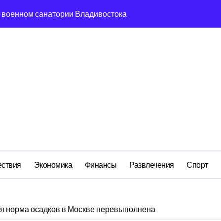
м анклаве: военные изымают спирт «для защиты Отечества»
ередная показуха? Что скрывает российский ВМФ
а Бречалова как результат управленческих провалов и уязв
авиаотрасли
сть и маркетплейсы «умывают руки» после ударов по склада
вский оборонный завод идёт ко дну
 складах с военной продукцией: предприятия обратились в
ствия
Экономика
Финансы
Развлечения
Спорт
ая норма осадков в Москве перевыполнена