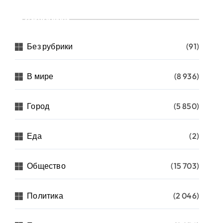
Рубрики
Без рубрики
(91)
В мире
(8 936)
Город
(5 850)
Еда
(2)
Общество
(15 703)
Политика
(2 046)