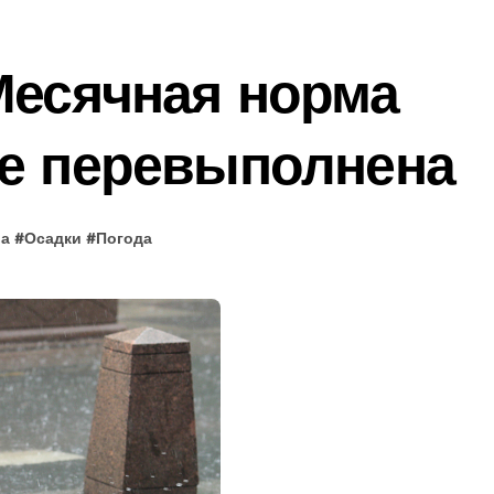
Месячная норма
ве перевыполнена
ва
#
Осадки
#
Погода