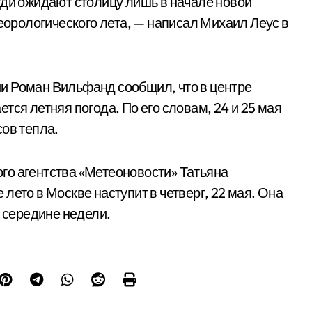
и ожидают столицу лишь в начале новой
теорологического лета, — написал Михаил Леус в
и Роман Вильфанд сообщил, что в центре
тся летняя погода. По его словам, 24 и 25 мая
сов тепла.
го агентства «Метеоновости» Татьяна
лето в Москве наступит в четверг, 22 мая. Она
в середине недели.