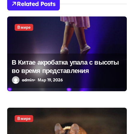
и
Related Posts
я
п
В мире
о
з
а
В Китае акробатка упала с высоты
во время представления
п
admin
Мар 19, 2026
и
с
я
В мире
м