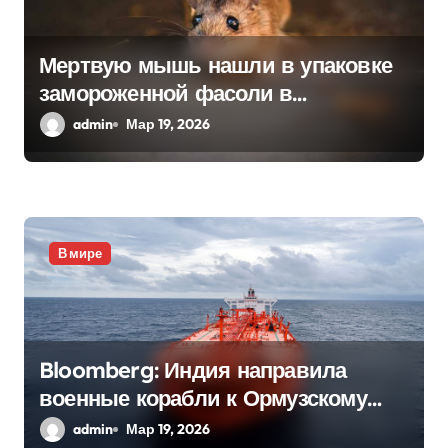
Мертвую мышь нашли в упаковке
замороженной фасоли в
Нидерландах
admin
Мар 19, 2026
В мире
Bloomberg: Индия направила
военные корабли к Ормузскому
проливу
admin
Мар 19, 2026