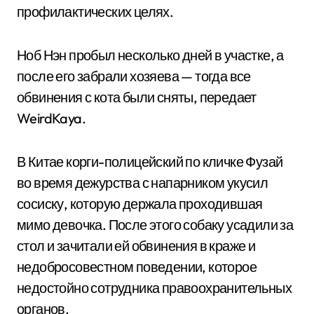
профилактических целях.
Ноб Нэн пробыл несколько дней в участке, а
после его забрали хозяева — тогда все
обвинения с кота были сняты, передает
WeirdKaya.
В Китае корги-полицейский по кличке Фузай
во время дежурства с напарником укусил
сосиску, которую держала проходившая
мимо девочка. После этого собаку усадили за
стол и зачитали ей обвинения в краже и
недобросовестном поведении, которое
недостойно сотрудника правоохранительных
органов.