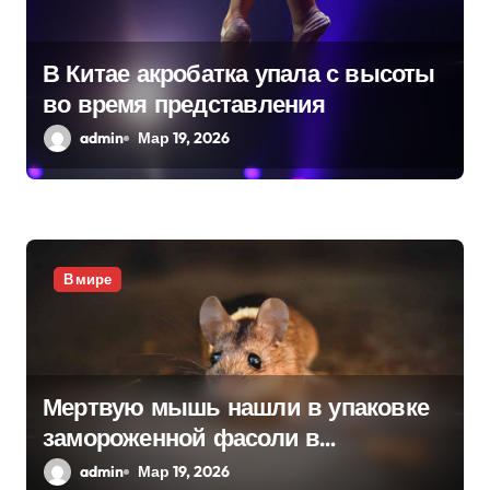
о
з
В Китае акробатка упала с высоты
а
во время представления
п
admin
Мар 19, 2026
и
с
я
В мире
м
Мертвую мышь нашли в упаковке
замороженной фасоли в
Нидерландах
admin
Мар 19, 2026