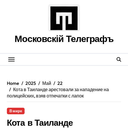
Skip
to
content
Московскій Телеграфъ
Home
2025
Май
22
Кота в Таиланде арестовали за нападение на
полицейских, взяв отпечатки с лапок
В мире
Кота в Таиланде