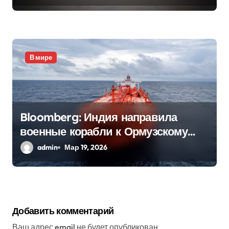
В мире
Bloomberg: Индия направила
военные корабли к Ормузскому
проливу
admin
Мар 19, 2026
Добавить комментарий
Ваш адрес email не будет опубликован.