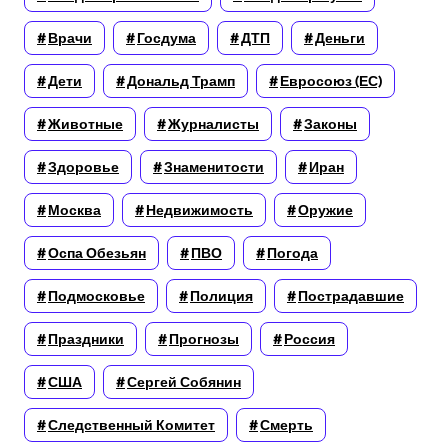
Врачи
Госдума
ДТП
Деньги
Дети
Дональд Трамп
Евросоюз (ЕС)
Животные
Журналисты
Законы
Здоровье
Знаменитости
Иран
Москва
Недвижимость
Оружие
Оспа Обезьян
ПВО
Погода
Подмосковье
Полиция
Пострадавшие
Праздники
Прогнозы
Россия
США
Сергей Собянин
Следственный Комитет
Смерть