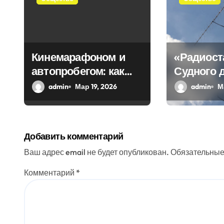
п
о
з
Кинемарафоном и
«Радиост
автопробегом: как
Судного 
а
Севастополь
передала
admin
Мар 19, 2026
admin
М
п
отметил
загадочн
и
воссоединение с
Россией
с
Добавить комментарий
я
Ваш адрес email не будет опубликован.
Обязательные
м
Комментарий
*