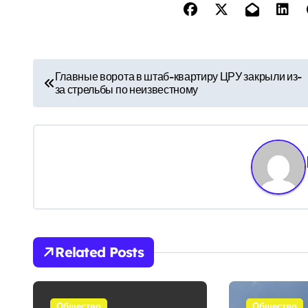
Н
Главные ворота в штаб-квартиру ЦРУ закрыли из-
за стрельбы по неизвестному
а
в
и
г
а
ц
Related Posts
и
я
Общество
Общество