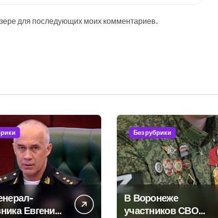
аузере для последующих моих комментариев.
брики
Без рубрики
енерал-
В Воронеже
ника Евгения
участников СВО