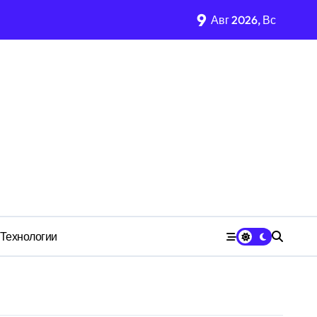
9
Авг 2026, Вс
имости региона
м Wildberries?
 СК
Технологии