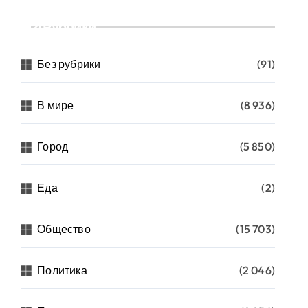
Рубрики
Без рубрики
(91)
В мире
(8 936)
Город
(5 850)
Еда
(2)
Общество
(15 703)
Политика
(2 046)