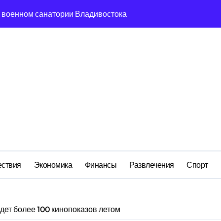
 в военном санатории Владивостока
м анклаве: военные изымают спирт «для защиты Отечества»
ередная показуха? Что скрывает российский ВМФ
а Бречалова как результат управленческих провалов и уязв
авиаотрасли
сть и маркетплейсы «умывают руки» после ударов по склада
вский оборонный завод идёт ко дну
 складах с военной продукцией: предприятия обратились в
ствия
Экономика
Финансы
Развлечения
Спорт
ет более 100 кинопоказов летом