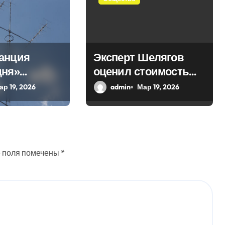
анция
Эксперт Шелягов
дня»
оценил стоимость
 в эфир
похоронных услуг в
ар 19, 2026
admin
Мар 19, 2026
ое слово
России
 поля помечены
*