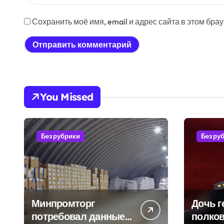
Сохранить моё имя, email и адрес сайта в этом бр
You Missed
Без рубрики
Без ру
Минпромторг
Дочь г
потребовал данные
полков