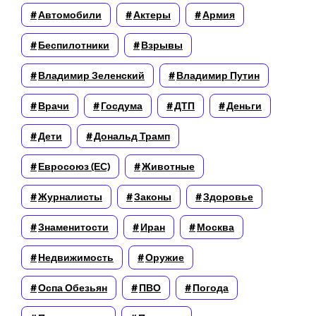
Автомобили
Актеры
Армия
Беспилотники
Взрывы
Владимир Зеленский
Владимир Путин
Врачи
Госдума
ДТП
Деньги
Дети
Дональд Трамп
Евросоюз (ЕС)
Животные
Журналисты
Законы
Здоровье
Знаменитости
Иран
Москва
Недвижимость
Оружие
Оспа Обезьян
ПВО
Погода