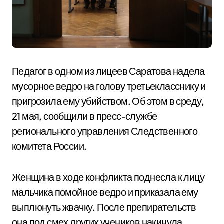
Педагог в одном из лицеев Саратова надела
мусорное ведро на голову третьекласснику и
пригрозила ему убийством. Об этом в среду,
21 мая, сообщили в пресс-службе
регионального управления Следственного
комитета России.
Женщина в ходе конфликта поднесла к лицу
мальчика помойное ведро и приказала ему
выплюнуть жвачку. После препирательств
она под смех других учеников накинула