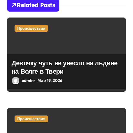
и
Related Posts
я
п
Происшествия
о
з
а
Девочку чуть не унесло на льдине
на Волге в Твери
п
admin
Мар 19, 2026
и
с
я
Происшествия
м