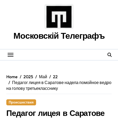
Skip
to
content
Московскій Телеграфъ
Home
2025
Май
22
Педагог лицея в Саратове надела помойное ведро
на голову третьекласснику
Происшествия
Педагог лицея в Саратове