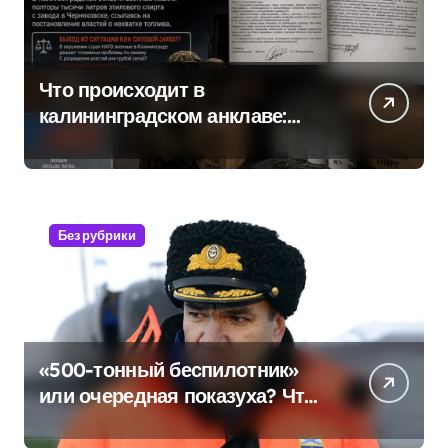
Что происходит в
калининградском анклаве:
военные изымают спирт «для
защиты Отечества»
Без рубрики
«500-тонный беспилотник»
или очередная показуха? Что
скрывает российский ВМФ