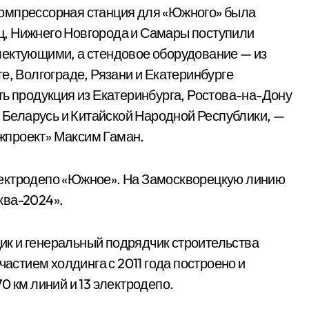
омпрессорная станция для «Южного» была
, Нижнего Новгорода и Самары поступили
лектующими, а стендовое оборудование — из
е, Волгограде, Рязани и Екатеринбурге
ть продукция из Екатеринбурга, Ростова-на-Дону
и Беларусь и Китайской Народной Республики, —
жпроект» Максим Гаман.
лектродепо «Южное». На Замоскворецкую линию
ква-2024».
к и генеральный подрядчик строительства
частием холдинга с 2011 года построено и
0 км линий и 13 электродепо.