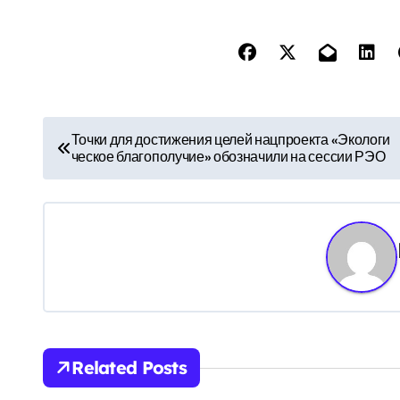
Н
Точки для достижения целей нацпроекта «Экологи
ческое благополучие» обозначили на сессии РЭО
а
в
и
г
а
ц
Related Posts
и