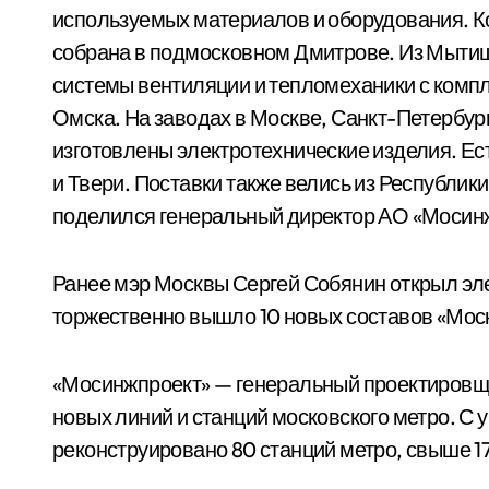
используемых материалов и оборудования. К
собрана в подмосковном Дмитрове. Из Мытищ
системы вентиляции и тепломеханики с комп
Омска. На заводах в Москве, Санкт-Петербург
изготовлены электротехнические изделия. Ес
и Твери. Поставки также велись из Республик
поделился генеральный директор АО «Мосин
Ранее мэр Москвы Сергей Собянин открыл э
торжественно вышло 10 новых составов «Мос
«Мосинжпроект» — генеральный проектировщи
новых линий и станций московского метро. С у
реконструировано 80 станций метро, свыше 17