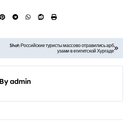
Shot: Российские туристы массово отравились арб
узами в египетской Хургаде
By
admin