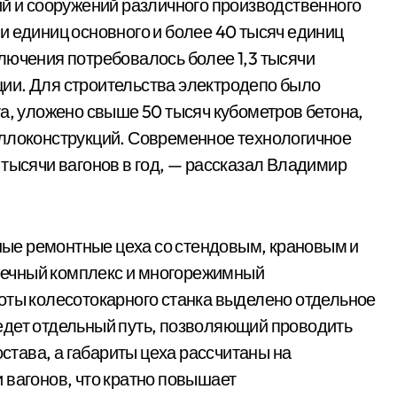
ий и сооружений различного производственного
и единиц основного и более 40 тысяч единиц
лючения потребовалось более 1,3 тысячи
ии. Для строительства электродепо было
та, уложено свыше 50 тысяч кубометров бетона,
аллоконструкций. Современное технологичное
 тысячи вагонов в год, — рассказал Владимир
ые ремонтные цеха со стендовым, крановым и
ечный комплекс и многорежимный
оты колесотокарного станка выделено отдельное
едет отдельный путь, позволяющий проводить
остава, а габариты цеха рассчитаны на
 вагонов, что кратно повышает