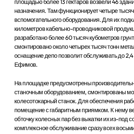
площадью более 13 гектаров возвели 46 здан
назначения. Там функционирует четыре тысяч
вспомогательного оборудования. Для их подк
километров кабельно-проводниковой продукц
разработано более 60 тысяч кубометров грун
смонтировано около четырех тысяч тонн мет
оснащение депо позволит обслуживать до 2,4
Ефимов.
На площадке предусмотрены производительн
станочным оборудованием, смонтированы мо
колесотокарный станок. Для обеспечения раб
помещение с габаритным приямком. К нему в
обточку колесных пар без выкатки их из-под с
комплексное обслуживание сразу всех восьми