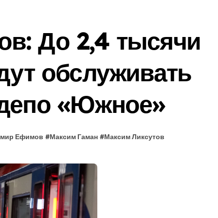
в: До 2,4 тысячи
удут обслуживать
одепо «Южное»
мир Ефимов
#
Максим Гаман
#
Максим Ликсутов