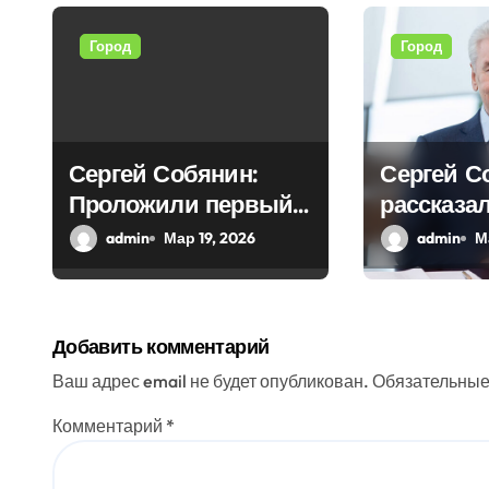
я
Город
Город
п
о
з
Сергей Собянин:
Сергей С
Проложили первый
рассказал
а
тоннель новой
реставра
admin
Мар 19, 2026
admin
М
п
линии
работах,
и
проведен
столице
с
Добавить комментарий
я
Ваш адрес email не будет опубликован.
Обязательные
м
Комментарий
*