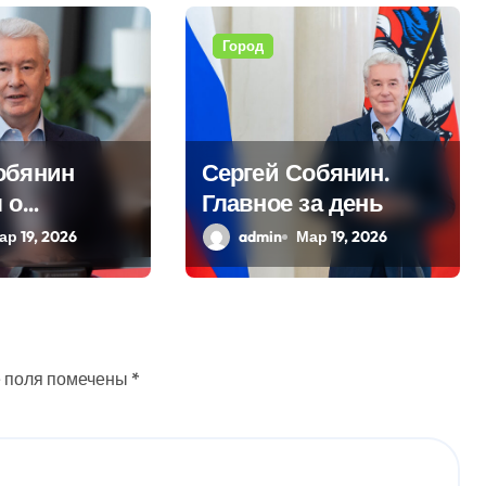
Город
обянин
Сергей Собянин.
 о
Главное за день
ционных
ар 19, 2026
admin
Мар 19, 2026
ных в
 поля помечены
*