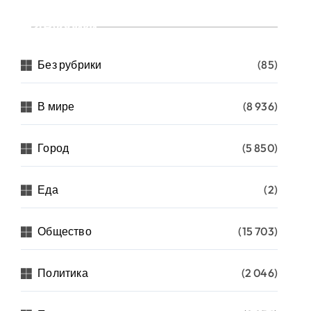
Рубрики
Без рубрики
(85)
В мире
(8 936)
Город
(5 850)
Еда
(2)
Общество
(15 703)
Политика
(2 046)