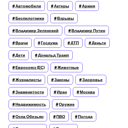
Автомобили
Актеры
Армия
Беспилотники
Взрывы
Владимир Зеленский
Владимир Путин
Врачи
Госдума
ДТП
Деньги
Дети
Дональд Трамп
Евросоюз (ЕС)
Животные
Журналисты
Законы
Здоровье
Знаменитости
Иран
Москва
Недвижимость
Оружие
Оспа Обезьян
ПВО
Погода