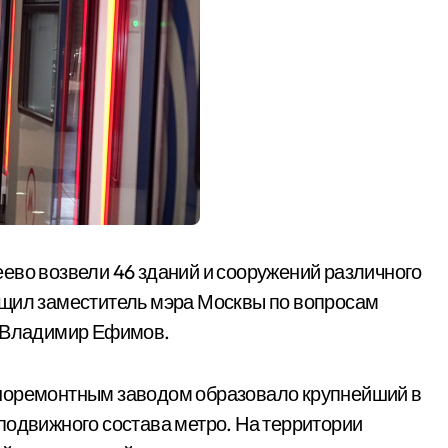
ево возвели 46 зданий и сооружений различного
бщил заместитель мэра Москвы по вопросам
а Владимир Ефимов.
оноремонтным заводом образовало крупнейший в
подвижного состава метро. На территории