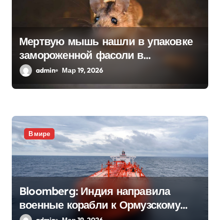
Мертвую мышь нашли в упаковке
замороженной фасоли в
Нидерландах
admin
Мар 19, 2026
В мире
Bloomberg: Индия направила
военные корабли к Ормузскому
проливу