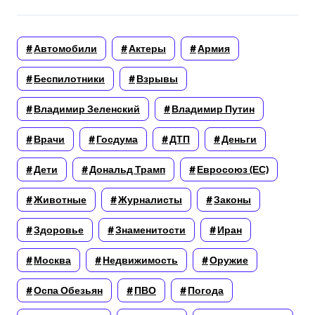
Автомобили
Актеры
Армия
Беспилотники
Взрывы
Владимир Зеленский
Владимир Путин
Врачи
Госдума
ДТП
Деньги
Дети
Дональд Трамп
Евросоюз (ЕС)
Животные
Журналисты
Законы
Здоровье
Знаменитости
Иран
Москва
Недвижимость
Оружие
Оспа Обезьян
ПВО
Погода