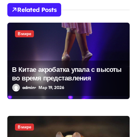
и
Related Posts
я
п
В мире
о
з
а
В Китае акробатка упала с высоты
п
во время представления
и
admin
Мар 19, 2026
с
я
м
В мире