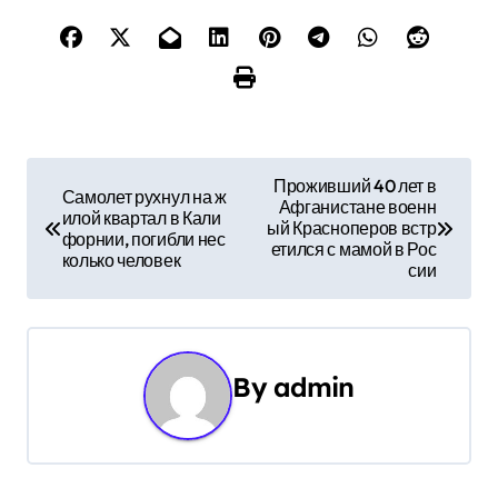
Н
Проживший 40 лет в
Самолет рухнул на ж
Афганистане военн
а
илой квартал в Кали
ый Красноперов встр
форнии, погибли нес
етился с мамой в Рос
в
колько человек
сии
и
г
By
admin
а
ц