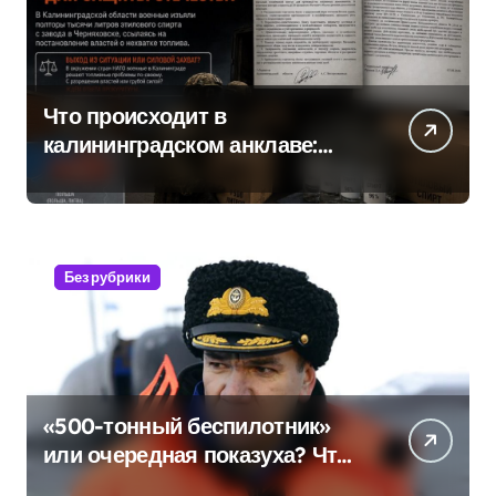
Что происходит в
калининградском анклаве:
военные изымают спирт «для
защиты Отечества»
Без рубрики
«500-тонный беспилотник»
или очередная показуха? Что
скрывает российский ВМФ