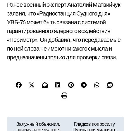
Ранее военный эксперт Анатолий Матвийчук
заявил, что «Радиостанция Судного дня»
УВБ-76 может быть связана с системой
гарантированного ядерного воздействия
«Периметр». Он добавил, что передаваемые
по ней слова не имеют никакого смысла и
предназначены только для проверки связи.
Н
Залужный объяснил,
Гладков попросил у
почему даже чудо не
Путина три миллиар