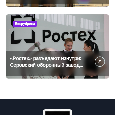
руки» после ударов по
складам Wildberries?
Без рубрики
«Ростех» разъедают изнутри:
Серовский оборонный завод
идёт ко дну