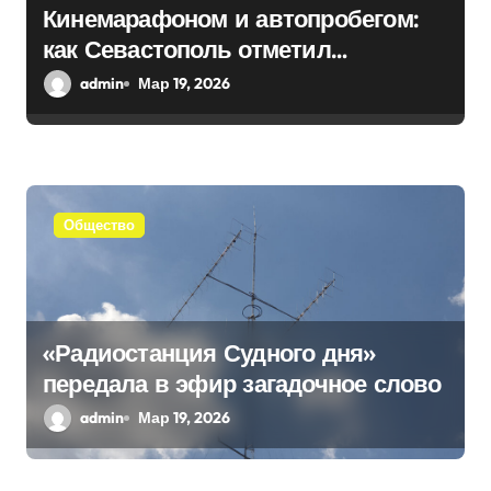
а
Кинемарафоном и автопробегом:
как Севастополь отметил
п
воссоединение с Россией
admin
Мар 19, 2026
и
с
я
Общество
м
«Радиостанция Судного дня»
передала в эфир загадочное слово
admin
Мар 19, 2026