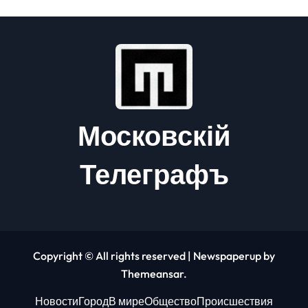
Московскій
Телеграфъ
Copyright © All rights reserved
|
Newspaperup
by
Themeansar
.
Новости
Город
В мире
Общество
Происшествия