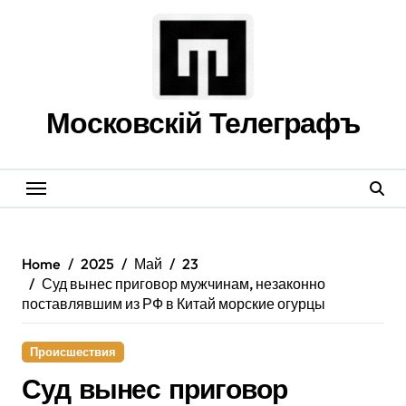
Skip
to
content
Московскій Телеграфъ
Home
2025
Май
23
Суд вынес приговор мужчинам, незаконно
поставлявшим из РФ в Китай морские огурцы
Происшествия
Суд вынес приговор