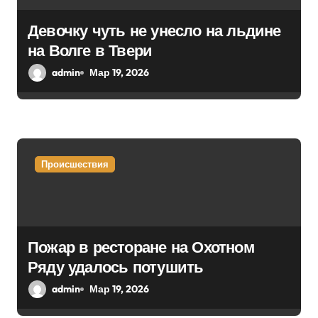
а
Девочку чуть не унесло на льдине
п
на Волге в Твери
и
admin
Мар 19, 2026
с
я
м
Происшествия
Пожар в ресторане на Охотном
Ряду удалось потушить
admin
Мар 19, 2026