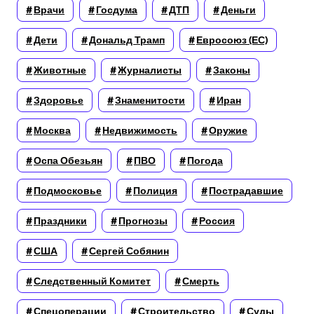
Врачи
Госдума
ДТП
Деньги
Дети
Дональд Трамп
Евросоюз (ЕС)
Животные
Журналисты
Законы
Здоровье
Знаменитости
Иран
Москва
Недвижимость
Оружие
Оспа Обезьян
ПВО
Погода
Подмосковье
Полиция
Пострадавшие
Праздники
Прогнозы
Россия
США
Сергей Собянин
Следственный Комитет
Смерть
Спецоперации
Строительство
Суды