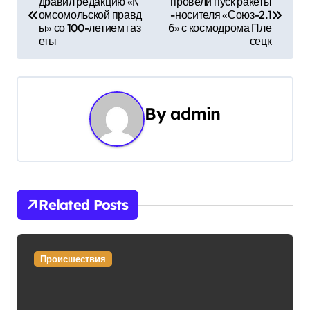
дравил редакцию «К
провели пуск ракеты
а
омсомольской правд
-носителя «Союз-2.1
ы» со 100-летием газ
б» с космодрома Пле
в
еты
сецк
и
г
By
admin
а
ц
и
Related Posts
я
п
Происшествия
о
з