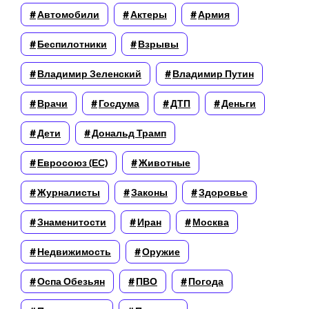
Автомобили
Актеры
Армия
Беспилотники
Взрывы
Владимир Зеленский
Владимир Путин
Врачи
Госдума
ДТП
Деньги
Дети
Дональд Трамп
Евросоюз (ЕС)
Животные
Журналисты
Законы
Здоровье
Знаменитости
Иран
Москва
Недвижимость
Оружие
Оспа Обезьян
ПВО
Погода