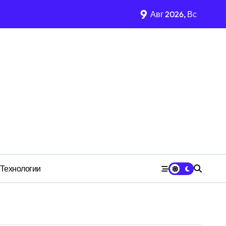
9
Авг 2026, Вс
имости региона
м Wildberries?
 СК
Технологии