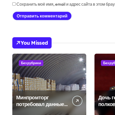
Сохранить моё имя, email и адрес сайта в этом бр
You Missed
Без рубрики
Без ру
Минпромторг
Дочь г
потребовал данные
полков
о складах с военной
Бурдин