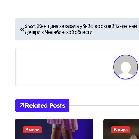
Н
Shot: Женщина заказала убийство своей 12-летней
дочери в Челябинской области
а
в
и
г
а
ц
Related Posts
и
я
В мире
В мире
п