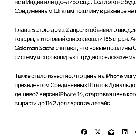
не в Индии или где-либо еще. Если это не буд
Соединенным Штатам пошлину в размере не м
Глава Белого дома 2 апреля объявил о введ
товары, в итоговый список вошли 185 стран. 
Goldman Sachs считают, что новые пошлины
систему и спровоцируют труднопредсказуемы
Также стало известно, что цены на iPhone мог
президентом Соединенных Штатов Дональдом
дешевой версии iPhone 16, стартовая цена к
вырасти до 1142 долларов за девайс.