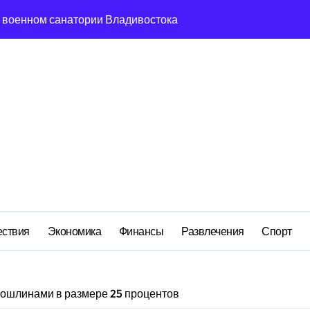
м анклаве: военные изымают спирт «для защиты Отечества»
ередная показуха? Что скрывает российский ВМФ
а Бречалова как результат управленческих провалов и уязв
авиаотрасли
сть и маркетплейсы «умывают руки» после ударов по склада
вский оборонный завод идёт ко дну
 складах с военной продукцией: предприятия обратились в
ствия
Экономика
Финансы
Развлечения
Спорт
пошлинами в размере 25 процентов