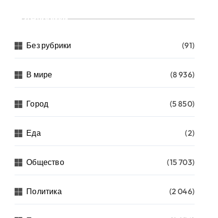
Рубрики
Без рубрики
(91)
В мире
(8 936)
Город
(5 850)
Еда
(2)
Общество
(15 703)
Политика
(2 046)