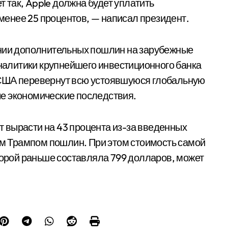
ет так, Apple должна будет уплатить
енее 25 процентов, — написал президент.
ении дополнительных пошлин на зарубежные
Аналитики крупнейшего инвестиционного банка
 США перевернут всю устоявшуюся глобальную
е экономические последствия.
ут вырасти на 43 процента из-за введенных
 Трампом пошлин. При этом стоимость самой
оторой раньше составляла 799 долларов, может