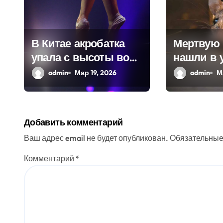
о
з
В Китае акробатка
Мертвую
упала с высоты во
нашли в 
а
время
замороже
admin
Мар 19, 2026
admin
М
п
представления
фасоли в
и
Нидерлан
с
Добавить комментарий
я
Ваш адрес email не будет опубликован.
Обязательные
м
Комментарий
*