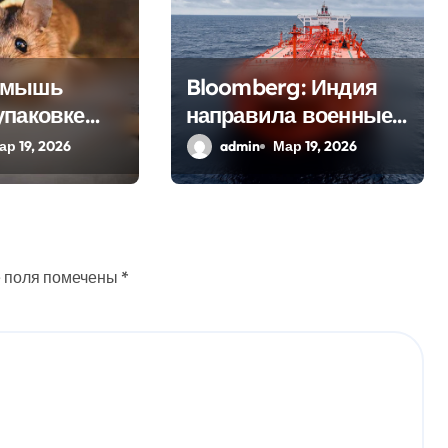
 мышь
Bloomberg: Индия
упаковке
направила военные
нной
корабли к
ар 19, 2026
admin
Мар 19, 2026
Ормузскому проливу
дах
 поля помечены
*