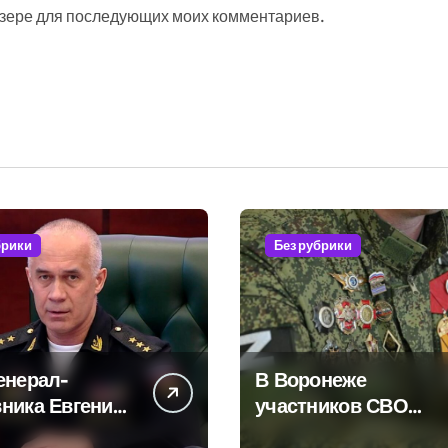
аузере для последующих моих комментариев.
брики
Без рубрики
енерал-
В Воронеже
ника Евгения
участников СВО
ского
берут на работу, но