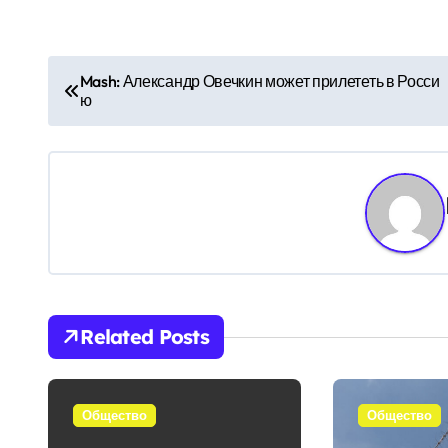
Н
Mash: Александр Овечкин может прилететь в Росси
ю
а
в
и
г
а
ц
Related Posts
и
я
Общество
Общество
п