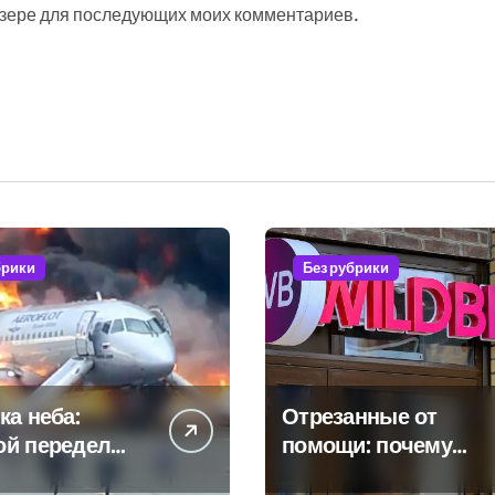
аузере для последующих моих комментариев.
брики
Без рубрики
ка неба:
Отрезанные от
ой передел
помощи: почему
расли
власть и