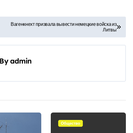
Вагенкнехт призвала вывести немецкие войска из
Литвы
By
admin
Общество