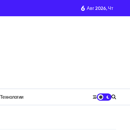
6
Авг 2026, Чт
чества» превратила должность в источник обогащения
медию
 для общества
имости региона
Технологии