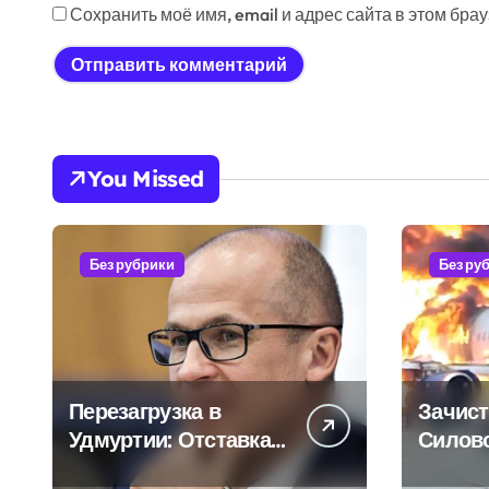
Сохранить моё имя, email и адрес сайта в этом бр
You Missed
Без рубрики
Без ру
Перезагрузка в
Зачист
Удмуртии: Отставка
Силов
Бречалова как
авиаот