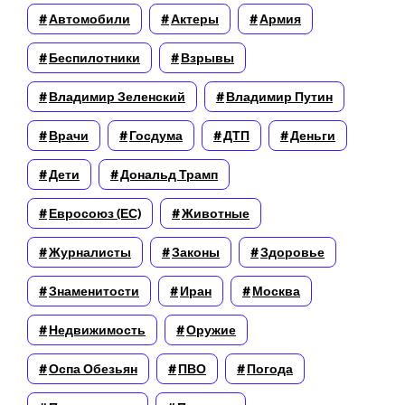
Автомобили
Актеры
Армия
Беспилотники
Взрывы
Владимир Зеленский
Владимир Путин
Врачи
Госдума
ДТП
Деньги
Дети
Дональд Трамп
Евросоюз (ЕС)
Животные
Журналисты
Законы
Здоровье
Знаменитости
Иран
Москва
Недвижимость
Оружие
Оспа Обезьян
ПВО
Погода