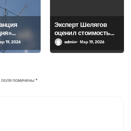
анция
Эксперт Шелягов
дня»
оценил стоимость
 в эфир
похоронных услуг в
ар 19, 2026
admin
Мар 19, 2026
ое слово
России
 поля помечены
*