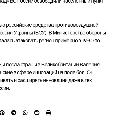
пад» ВС России освободили населенный пункт
стью российские средства противовоздушной
х сил Украины (ВСУ). В Министерстве обороны
талась атаковать регион примерно в 19:30 по
 и посла страны в Великобритании Валерия
нские в сфере инноваций на поле боя. Он
вивать и расширять инновации даже в тех
ссии.