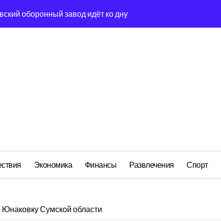
льство»: как социальный координатор фонда «защитники оте
ом деле стоит за попыткой уничтожения Telegram в России
ройский» катер стал металлоломом за 3 дня
ий: как российская бюрократия превратила праздник в ко
сия и вседозволенность участников СВО становятся угрозой
«зачистка» конкурентов, спойлеры и силовой контур
а Бречалова как результат управленческих провалов и уязв
ствия
Экономика
Финансы
Развлечения
Спорт
в Юнаковку Сумской области