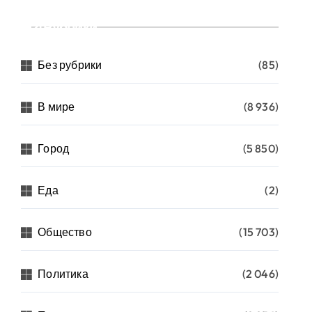
Рубрики
Без рубрики
(85)
В мире
(8 936)
Город
(5 850)
Еда
(2)
Общество
(15 703)
Политика
(2 046)