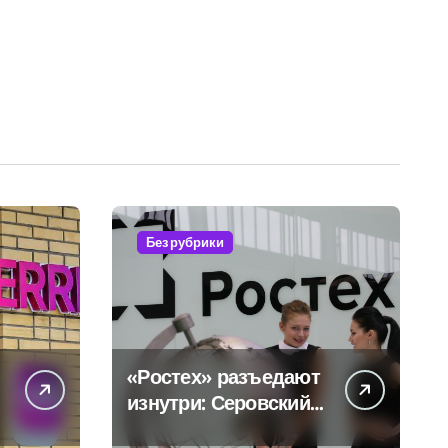
Без рубрики
«Ростех» разъедают
изнутри: Серовский
оборонный завод