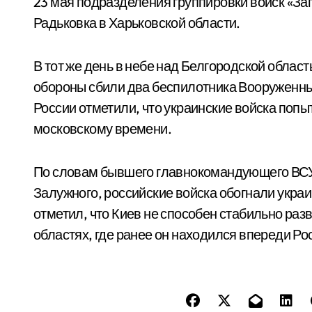
23 мая подразделения группировки войск «За
Радьковка в Харьковской области.
В тот же день в небе над Белгородской обла
обороны сбили два беспилотника Вооруженны
России отметили, что украинские войска попы
московскому времени.
По словам бывшего главнокомандующего ВСУ
Залужного, российские войска обогнали украи
отметил, что Киев не способен стабильно раз
областях, где ранее он находился впереди Ро