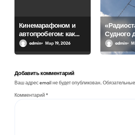
о
з
Кинемарафоном и
«Радиост
автопробегом: как
Судного 
а
Севастополь
передала
admin
Мар 19, 2026
admin
М
п
отметил
загадочн
и
воссоединение с
Россией
с
Добавить комментарий
я
Ваш адрес email не будет опубликован.
Обязательные
м
Комментарий
*