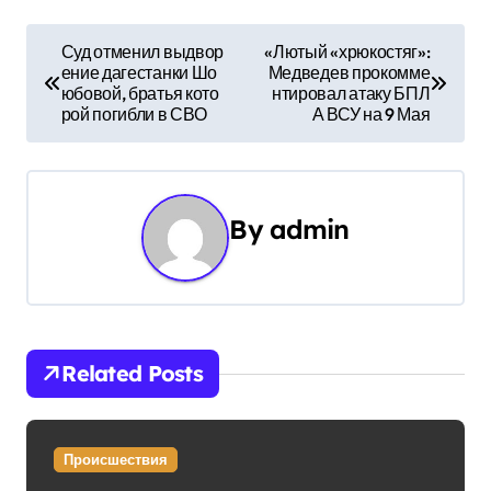
Н
Суд отменил выдвор
«Лютый «хрюкостяг»:
ение дагестанки Шо
Медведев прокомме
а
юбовой, братья кото
нтировал атаку БПЛ
рой погибли в СВО
А ВСУ на 9 Мая
в
и
г
By
admin
а
ц
и
Related Posts
я
п
Происшествия