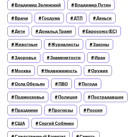
Владимир Зеленский
Владимир Путин
Врачи
Госдума
ДТП
Деньги
Дети
Дональд Трамп
Евросоюз (ЕС)
Животные
Журналисты
Законы
Здоровье
Знаменитости
Иран
Москва
Недвижимость
Оружие
Оспа Обезьян
ПВО
Погода
Подмосковье
Полиция
Пострадавшие
Праздники
Прогнозы
Россия
США
Сергей Собянин
Следственный Комитет
Смерть