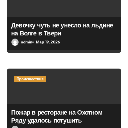
о
з
а
Девочку чуть не унесло на льдине
на Волге в Твери
п
admin
Мар 19, 2026
и
с
я
Происшествия
м
Пожар в ресторане на Охотном
Ряду удалось потушить