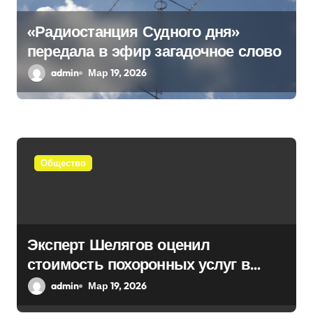
«Радиостанция Судного дня»
передала в эфир загадочное слово
admin
Мар 19, 2026
Общество
Эксперт Шелягов оценил
стоимость похоронных услуг в
России
admin
Мар 19, 2026