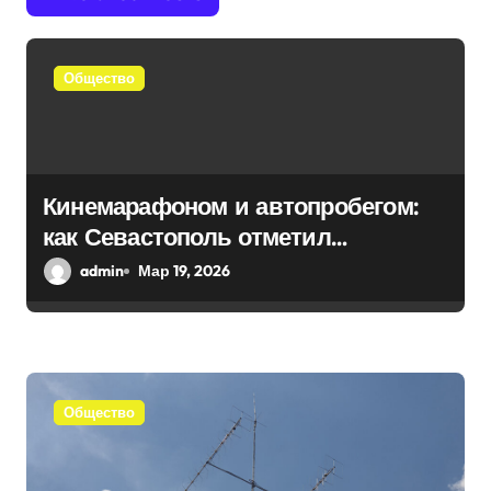
я
п
Общество
о
з
а
Кинемарафоном и автопробегом:
п
как Севастополь отметил
и
воссоединение с Россией
admin
Мар 19, 2026
с
я
м
Общество