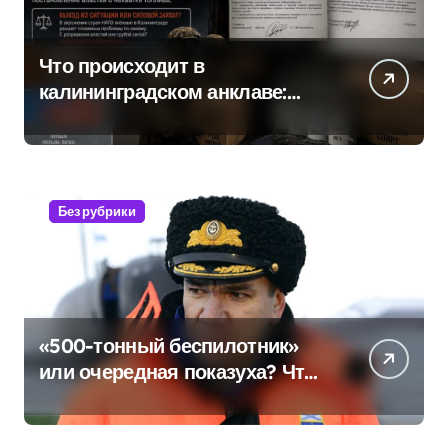
Что происходит в
калининградском анклаве:
военные изымают спирт «для
защиты Отечества»
Без рубрики
«500-тонный беспилотник»
или очередная показуха? Что
скрывает российский ВМФ