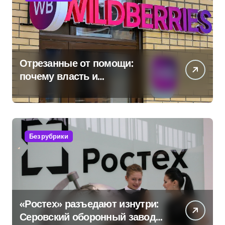
Отрезанные от помощи:
почему власть и
маркетплейсы «умывают
руки» после ударов по
складам Wildberries?
Без рубрики
«Ростех» разъедают изнутри:
Серовский оборонный завод