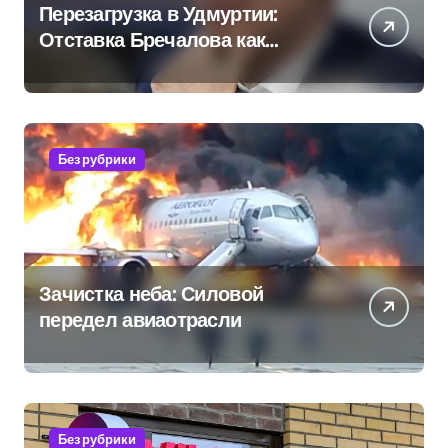
Перезагрузка в Удмуртии:
Отставка Бречалова как
результат управленческих
провалов и уязвимости
региона
Без рубрики
Зачистка неба: Силовой
передел авиаотрасли
Без рубрики