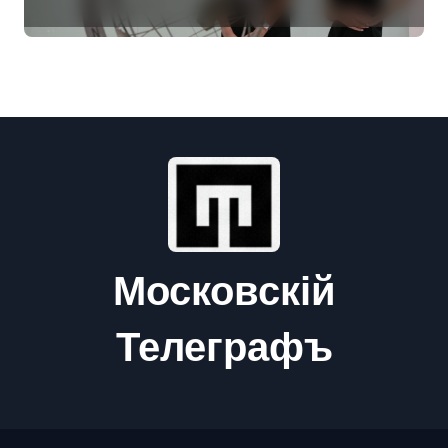
идёт ко дну
Московскій
Телеграфъ