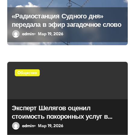
«Радиостанция Судного дня»
передала в эфир загадочное слово
admin
Мар 19, 2026
Общество
Эксперт Шелягов оценил
стоимость похоронных услуг в
России
admin
Мар 19, 2026