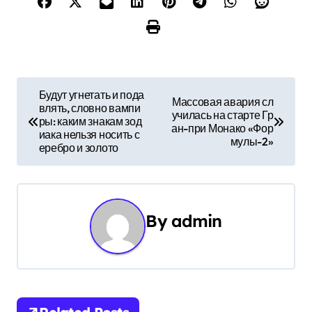
Н
Будут угнетать и пода
Массовая авария сл
влять, словно вампи
а
училась на старте Гр
ры: каким знакам зод
ан-при Монако «Фор
иака нельзя носить с
в
мулы-2»
еребро и золото
и
г
By
admin
а
ц
и