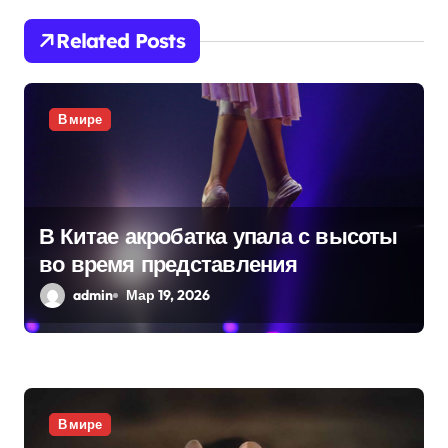
и
Related Posts
я
п
В мире
о
з
а
В Китае акробатка упала с высоты
во время представления
п
admin
Мар 19, 2026
и
с
я
В мире
м