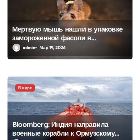
Мертвую мышь нашли в упаковке
замороженной фасоли в
Нидерландах
admin
Мар 19, 2026
В мире
Bloomberg: Индия направила
военные корабли к Ормузскому