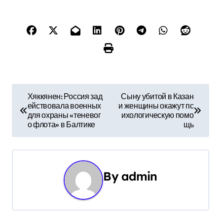
Н
Хяккянен: Россия зад
Сыну убитой в Казан
ействовала военных
и женщины окажут пс
а
для охраны «теневог
ихологическую помо
о флота» в Балтике
щь
в
и
г
By
admin
а
ц